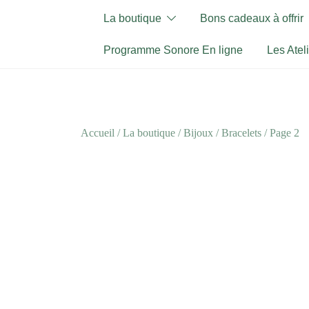
Skip
La boutique
Bons cadeaux à offrir
to
content
Programme Sonore En ligne
Les Atel
Accueil
/
La boutique
/
Bijoux
/
Bracelets
/ Page 2