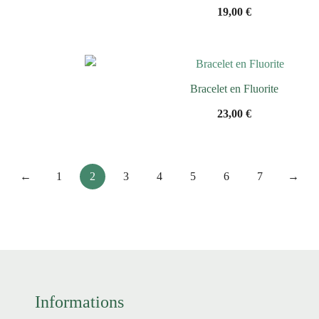
19,00
€
Bracelet en Fluorite
23,00
€
←
1
2
3
4
5
6
7
→
Informations