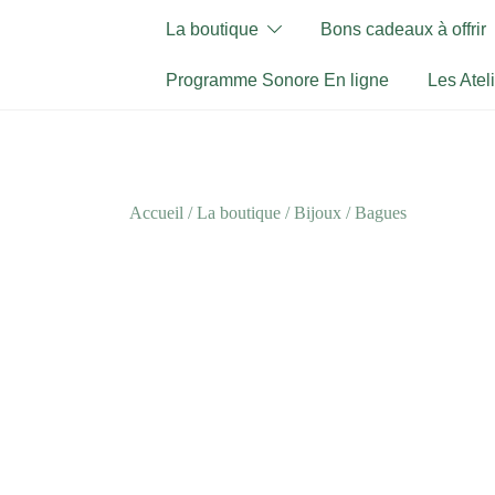
Skip
La boutique
Bons cadeaux à offrir
to
content
Programme Sonore En ligne
Les Atel
Accueil
/
La boutique
/
Bijoux
/ Bagues