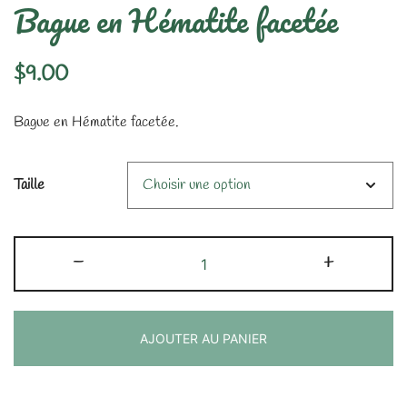
Bague en Hématite facetée
$
9.00
Bague en Hématite facetée.
Taille
quantité
-
+
de
Bague
en
AJOUTER AU PANIER
Hématite
facetée