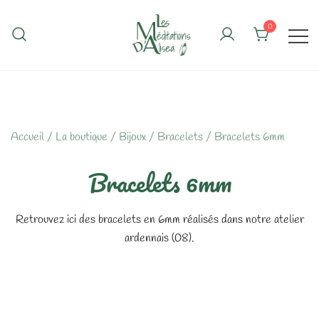
Skip
to
0
content
Accueil
/
La boutique
/
Bijoux
/
Bracelets
/ Bracelets 6mm
Bracelets 6mm
Retrouvez ici des bracelets en 6mm réalisés dans notre atelier
ardennais (08).