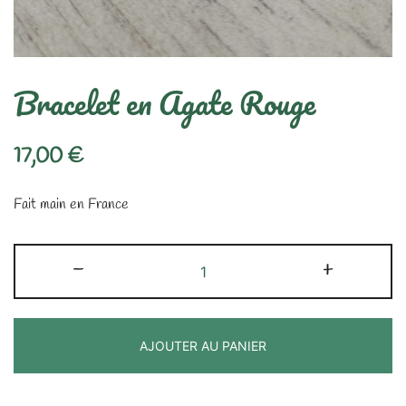
Bracelet en Agate Rouge
17,00
€
Fait main en France
quantité
-
+
de
Bracelet
en
AJOUTER AU PANIER
Agate
Rouge