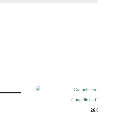
SALE!
Coupelle en Coeur Ortocère
26,00
€