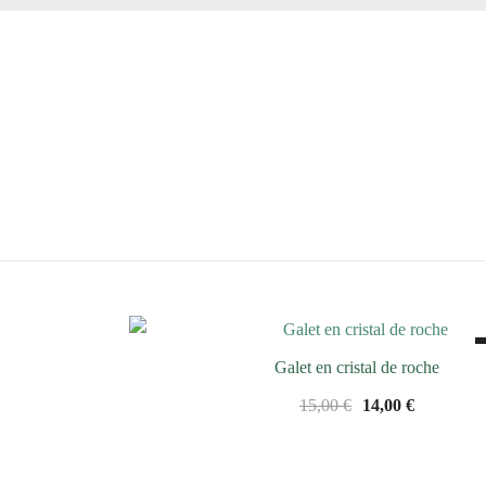
Galet en cristal de roche
Le
Le
15,00
€
14,00
€
prix
prix
initial
actuel