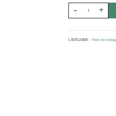
quantité
-
+
de
Ammonite
en
Orthocère
CATÉGORIE :
Vente live Insta