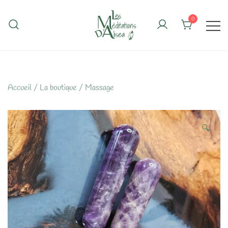
Skip
to
0
content
Accueil
/
La boutique
/
Massage
🔍