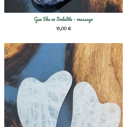
Gua Sha en Sodalite – massage
15,00
€