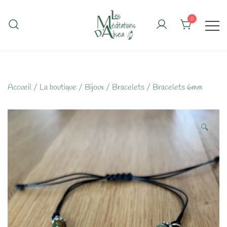
Skip
to
0
content
Accueil
/
La boutique
/
Bijoux
/
Bracelets
/
Bracelets 6mm
🔍