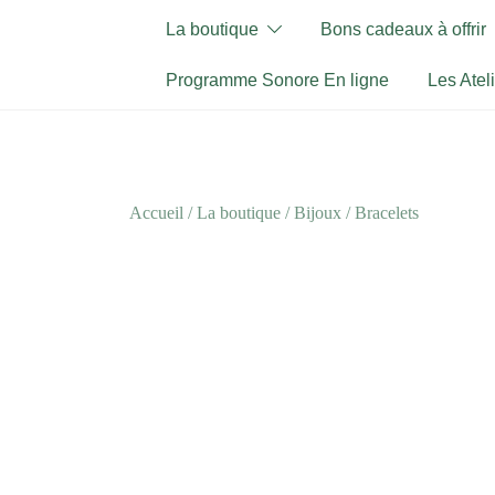
Skip
La boutique
Bons cadeaux à offrir
to
content
Programme Sonore En ligne
Les Atel
Accueil
/
La boutique
/
Bijoux
/
Bracelets