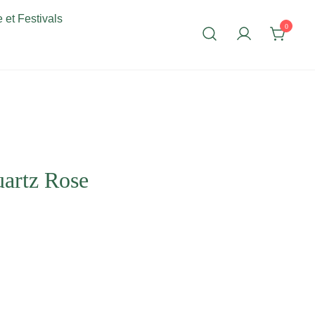
 et Festivals
0
uartz Rose