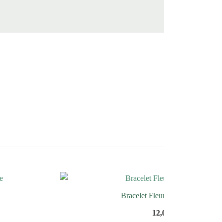
Bracelet Fleur d’Onyx Noir
12,00
€