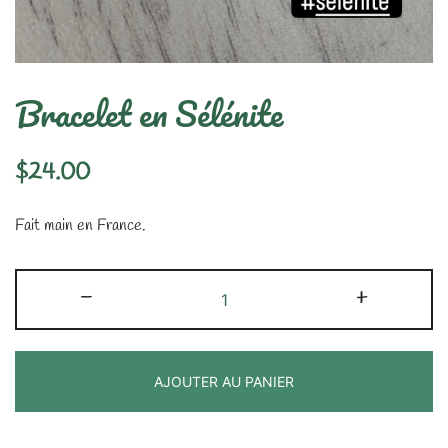
Bracelet en Sélénite
$
24.00
Fait main en France.
quantité
-
+
de
Bracelet
en
AJOUTER AU PANIER
Sélénite