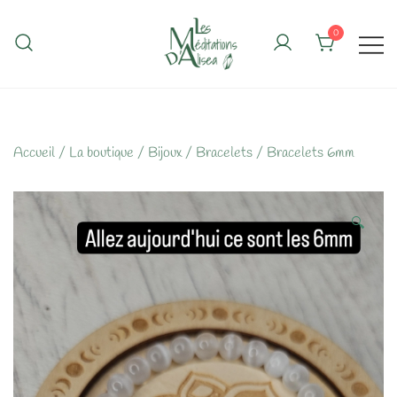
Skip
to
0
content
Accueil
/
La boutique
/
Bijoux
/
Bracelets
/
Bracelets 6mm
🔍