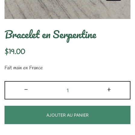
Bracelet en Serpentine
$
19.00
Fait main en France
quantité
-
+
de
Bracelet
en
AJOUTER AU PANIER
Serpentine