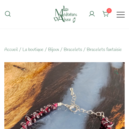
Skip
to
0
content
Accueil
/
La boutique
/
Bijoux
/
Bracelets
/
Bracelets fantaisie
🔍