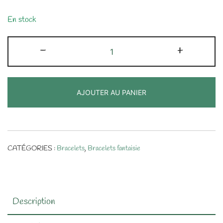
En stock
quantité
-
+
de
Bracelet
fantaisie
AJOUTER AU PANIER
en
Grenat
CATÉGORIES :
Bracelets
,
Bracelets fantaisie
Description