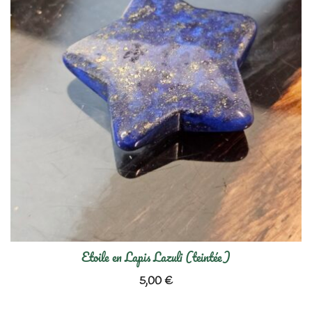
80,00 €
Etoile en Lapis Lazuli (teintée)
5,00
€