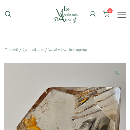
Skip
to
0
content
Accueil
/
La boutique
/
Vente live Instagram
🔍