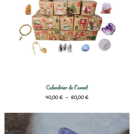
Calendrier de l’avent
Plage
40,00
€
–
80,00
€
de
prix :
40,00 €
à