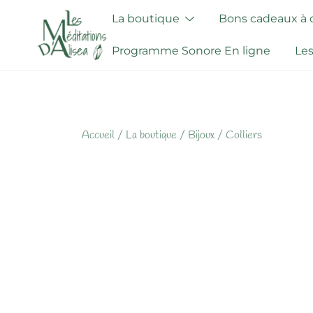
Skip
La boutique
Bons cadeaux à of
to
content
Programme Sonore En ligne
Les
Accueil
/
La boutique
/
Bijoux
/
Colliers