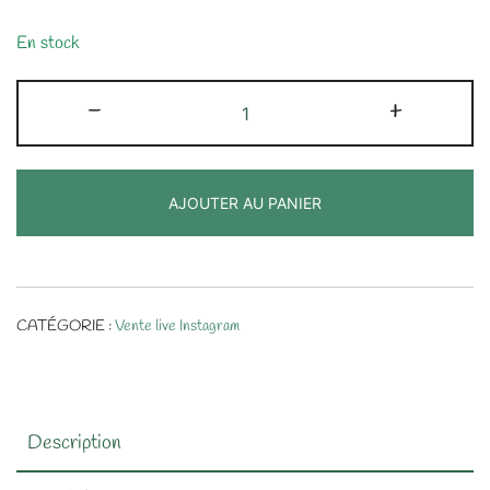
En stock
quantité
-
+
de
Lunes
en
AJOUTER AU PANIER
Jaspe
Mookaite
CATÉGORIE :
Vente live Instagram
Description