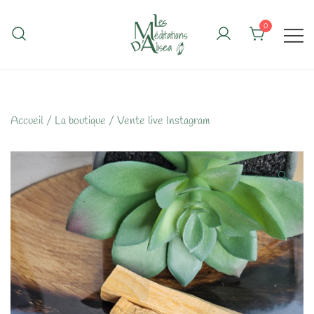
Skip
to
0
content
Accueil
/
La boutique
/
Vente live Instagram
🔍