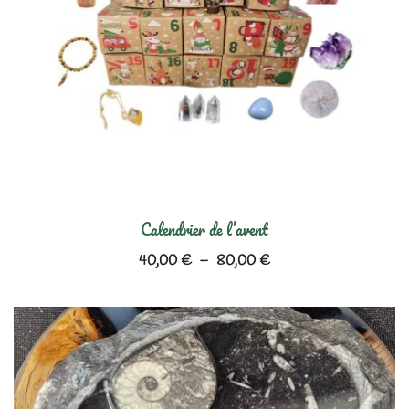
Calendrier de l’avent
Plage
40,00
€
–
80,00
€
de
prix :
40,00 €
à
80,00 €