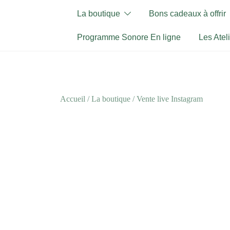
Skip
La boutique
Bons cadeaux à offrir
to
content
Programme Sonore En ligne
Les Atel
Accueil
/
La boutique
/
Vente live Instagram