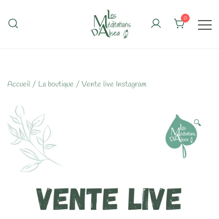
Skip
to
0
content
Accueil
/
La boutique
/
Vente live Instagram
🔍