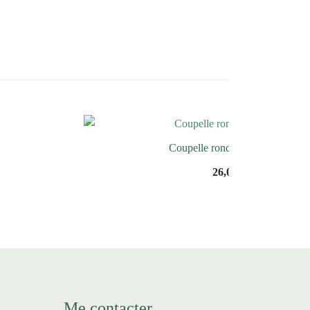
Coupelle ronde en Ortocère
26,00
€
Me contacter