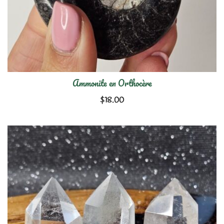
Ammonite en Orthocère
$
18.00