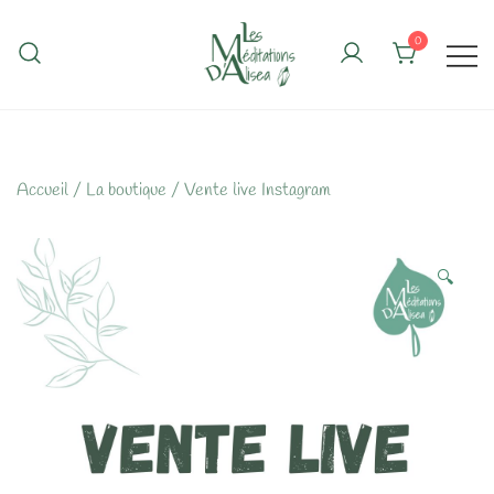
Skip
to
0
content
Accueil
/
La boutique
/
Vente live Instagram
🔍