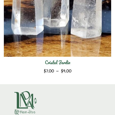
Cristal Jardin
Plage
$
7.00
–
$
9.00
de
prix :
$7.00
à
$9.00