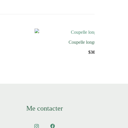
Coupelle longue en Ortocère
$
30.00
Me contacter