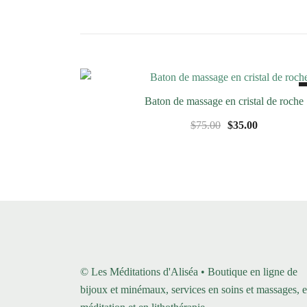
Baton de massage en cristal de roche
Le
Le
$
75.00
$
35.00
prix
prix
initial
actuel
était :
est :
$75.00.
$35.00.
© Les Méditations d'Aliséa • Boutique en ligne de
bijoux et minémaux, services en soins et massages, 