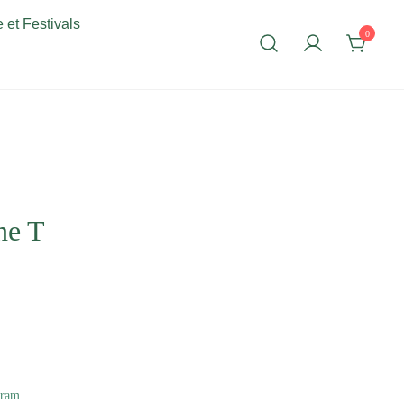
 et Festivals
0
ne T
gram