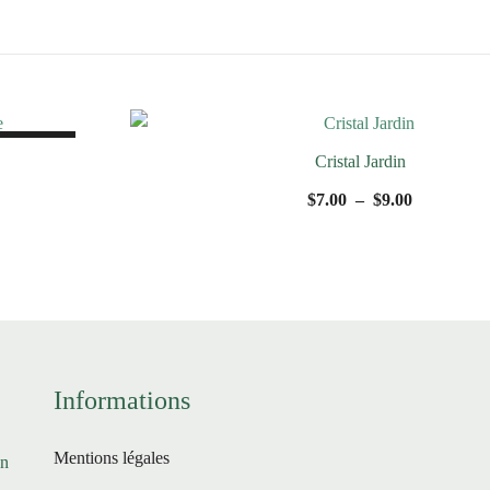
SALE!
Cristal Jardin
Plage
$
7.00
–
$
9.00
de
prix :
$7.00
à
$9.00
Informations
Mentions légales
en