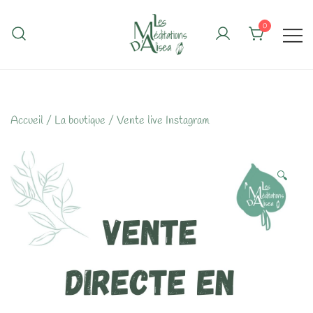
Skip
to
0
content
Accueil
/
La boutique
/
Vente live Instagram
🔍