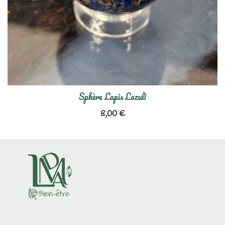
Sphère Lapis Lazuli
8,00
€