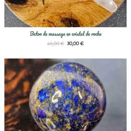
Baton de massage en cristal de roche
Le
Le
65,00
€
30,00
€
prix
prix
initial
actuel
était :
est :
65,00 €.
30,00 €.