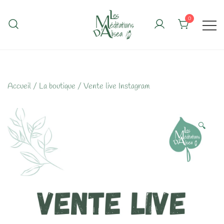
Skip
to
0
content
Accueil
/
La boutique
/
Vente live Instagram
🔍