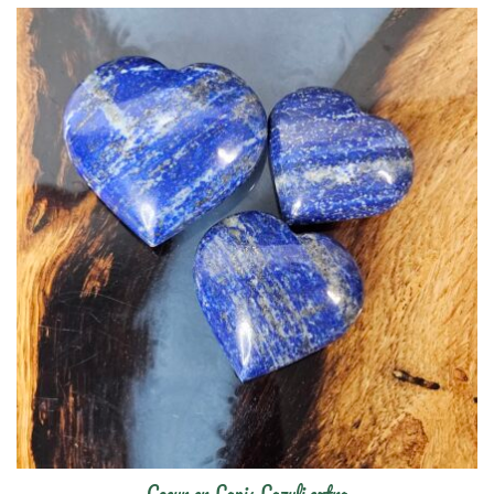
prix :
$7.00
à
$9.00
Coeur en Lapis Lazuli extra