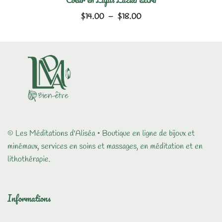
Plage
$
14.00
–
$
18.00
de
prix :
$14.00
à
$18.00
© Les Méditations d'Aliséa • Boutique en ligne de bijoux et
minémaux, services en soins et massages, en méditation et en
lithothérapie.
Informations