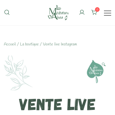
Skip
to
0
content
Accueil
/
La boutique
/
Vente live Instagram
🔍