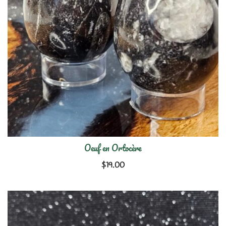
Oeuf en Ortocère
$
19.00