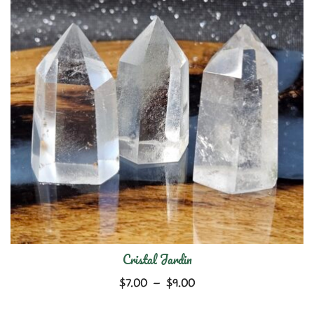
Cristal Jardin
Plage
$
7.00
–
$
9.00
de