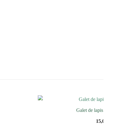
Galet de lapis Lazuli foncés
15,00
€