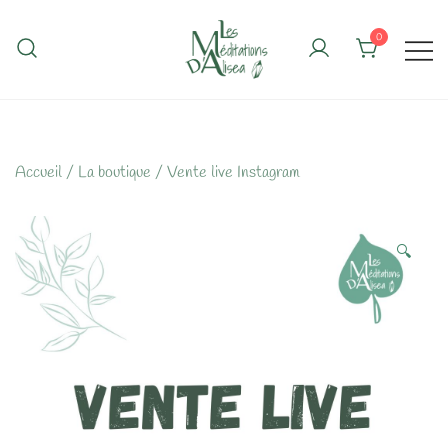
Skip
to
0
content
Accueil
/
La boutique
/
Vente live Instagram
🔍