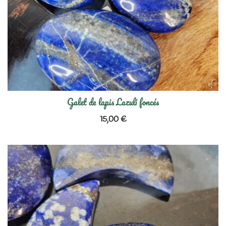
Galet de lapis Lazuli foncés
15,00
€