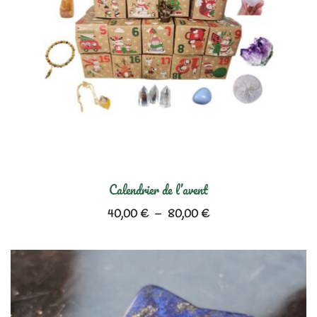
Calendrier de l’avent
Plage
40,00
€
–
80,00
€
de
prix :
40,00 €
à
80,00 €