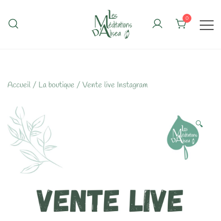
Skip
to
0
content
Accueil
/
La boutique
/
Vente live Instagram
🔍