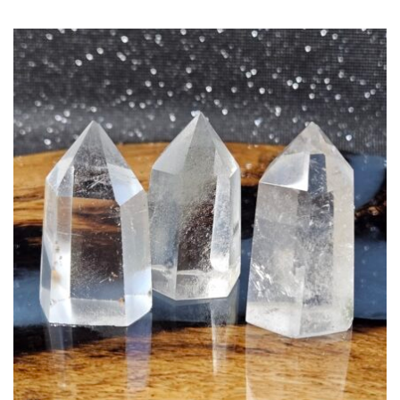
de
prix :
$3.00
à
$4.00