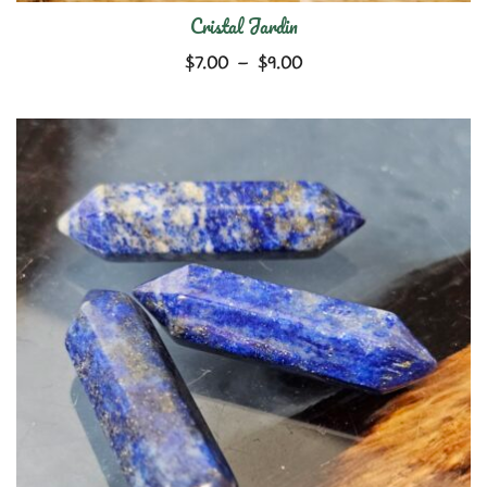
Cristal Jardin
Plage
$
7.00
–
$
9.00
de
prix :
$7.00
à
$9.00