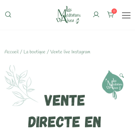
Skip
to
0
content
Accueil
/
La boutique
/
Vente live Instagram
🔍