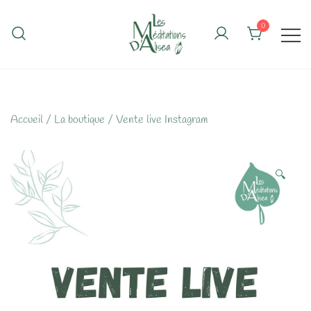
Skip
to
0
content
Accueil
/
La boutique
/
Vente live Instagram
🔍