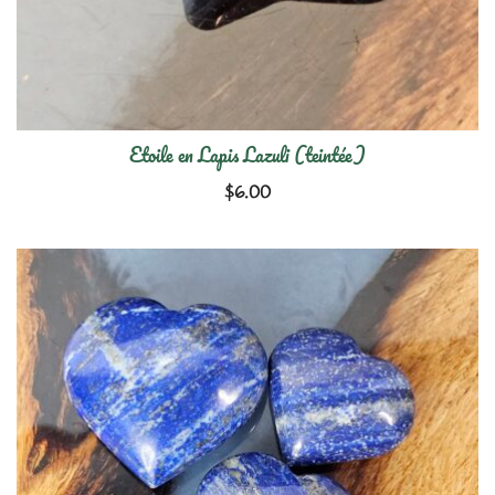
Etoile en Lapis Lazuli (teintée)
$
6.00