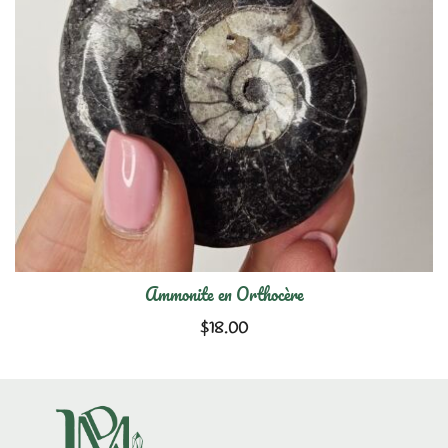
Ammonite en Orthocère
$
18.00