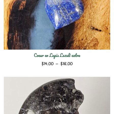
Coeur en Lapis Lazuli extra
Plage
$
14.00
–
$
18.00
de
prix :
$14.00
à
$18.00