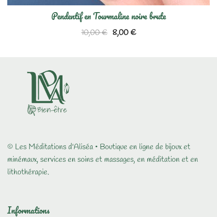
Pendentif en Tourmaline noire brute
Le
Le
10,00
€
8,00
€
prix
prix
initial
actuel
était :
est :
10,00 €.
8,00 €.
© Les Méditations d'Aliséa • Boutique en ligne de bijoux et
minémaux, services en soins et massages, en méditation et en
lithothérapie.
Informations