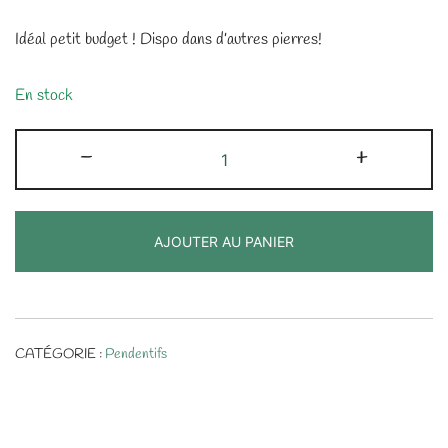
Idéal petit budget ! Dispo dans d’autres pierres!
En stock
quantité
-
+
de
Pendentif
en
AJOUTER AU PANIER
Amazonite
CATÉGORIE :
Pendentifs