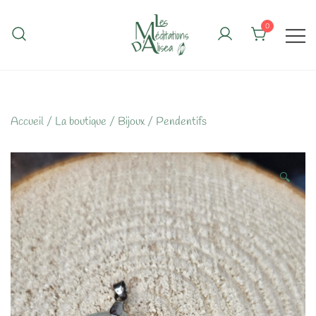
Skip
to
0
content
Accueil
/
La boutique
/
Bijoux
/
Pendentifs
🔍