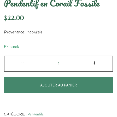
Pendentif en Corail Fossile
$
22.00
Provenance: Indonésie
En stock
quantité
-
+
de
Pendentif
en
AJOUTER AU PANIER
Corail
Fossile
CATÉGORIE :
Pendentifs