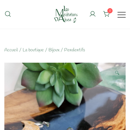
Skip
to
0
content
Accueil
/
La boutique
/
Bijoux
/
Pendentifs
🔍