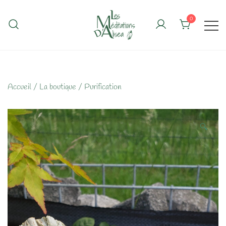
Skip
to
0
content
Accueil
/
La boutique
/
Purification
🔍