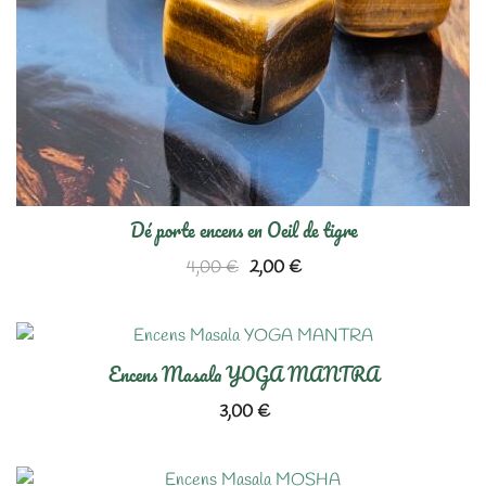
Dé porte encens en Oeil de tigre
Le
Le
4,00
€
2,00
€
prix
prix
initial
actuel
était :
est :
Encens Masala YOGA MANTRA
4,00 €.
2,00 €.
3,00
€