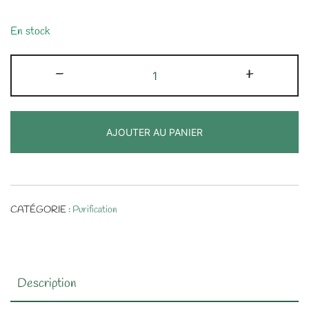
En stock
quantité
-
+
de
Sauge
Blanche
AJOUTER AU PANIER
de
Californie
CATÉGORIE :
Purification
Description