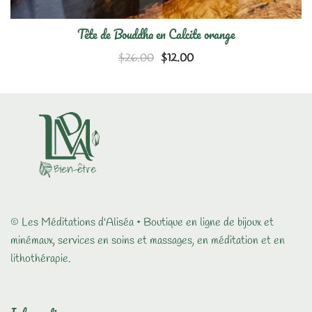
Tête de Bouddha en Calcite orange
Le
Le
$
26.00
$
12.00
prix
prix
initial
actuel
était :
est :
$26.00.
$12.00.
© Les Méditations d'Aliséa • Boutique en ligne de bijoux et
minémaux, services en soins et massages, en méditation et en
lithothérapie.