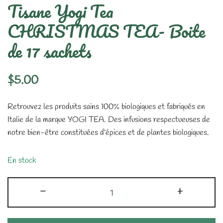
Tisane Yogi Tea
CHRISTMAS TEA- Boite
de 17 sachets
$
5.00
Retrouvez les produits sains 100% biologiques et fabriqués en
Italie de la marque YOGI TEA. Des infusions respectueuses de
notre bien-être constituées d’épices et de plantes biologiques.
En stock
quantité
-
+
de
Tisane
Yogi