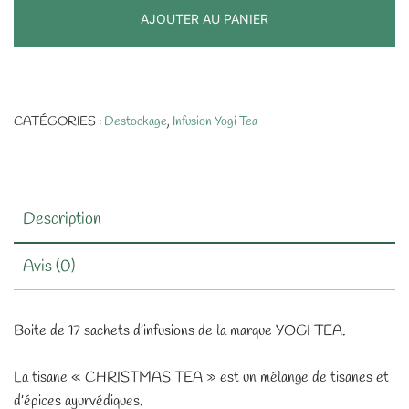
AJOUTER AU PANIER
Tea
CHRISTMAS
TEA-
Boite
de
CATÉGORIES :
Destockage
,
Infusion Yogi Tea
17
sachets
Description
Avis (0)
Boite de 17 sachets d’infusions de la marque YOGI TEA.
La tisane « CHRISTMAS TEA » est un mélange de tisanes et
d’épices ayurvédiques.