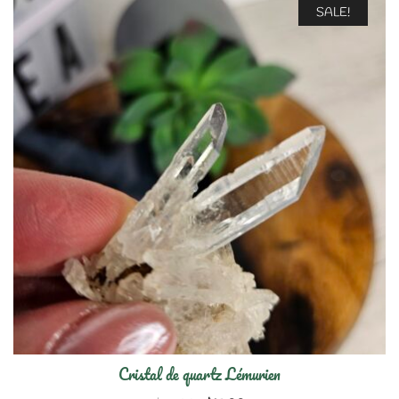
était :
est :
SALE!
$6.00.
$4.00.
Cristal de quartz Lémurien