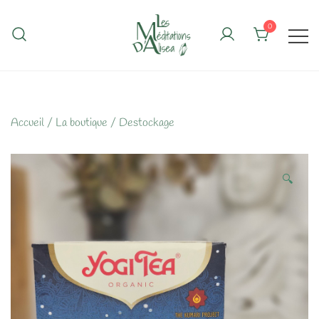
Skip
to
0
content
Accueil
/
La boutique
/
Destockage
🔍