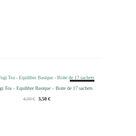
SALE!
gi Tea – Equilibre Basique – Boite de 17 sachets
Le
Le
4,00
€
3,50
€
prix
prix
initial
actuel
était :
est :
4,00 €.
3,50 €.