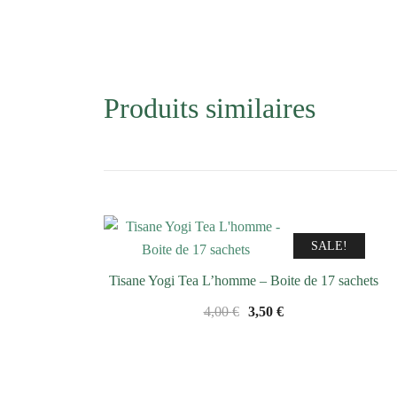
Produits similaires
SALE!
Tisane Yogi Tea L’homme – Boite de 17 sachets
Le
Le
4,00
€
3,50
€
prix
prix
initial
actuel
était :
est :