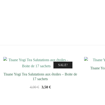
SALE!
Tisane Yo
Tisane Yogi Tea Salutations aux étoiles – Boite de
17 sachets
Le
Le
4,00
€
3,50
€
prix
prix
initial
actuel