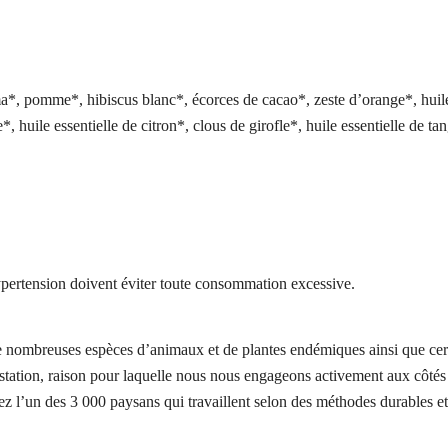
a*, pomme*, hibiscus blanc*, écorces de cacao*, zeste d’orange*, huile
*, huile essentielle de citron*, clous de girofle*, huile essentielle de ta
hypertension doivent éviter toute consommation excessive.
 de nombreuses espèces d’animaux et de plantes endémiques ainsi que cert
orestation, raison pour laquelle nous nous engageons activement aux 
z l’un des 3 000 paysans qui travaillent selon des méthodes durables et 