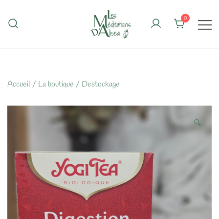
Skip
to
0
content
Accueil
/
La boutique
/
Destockage
🔍