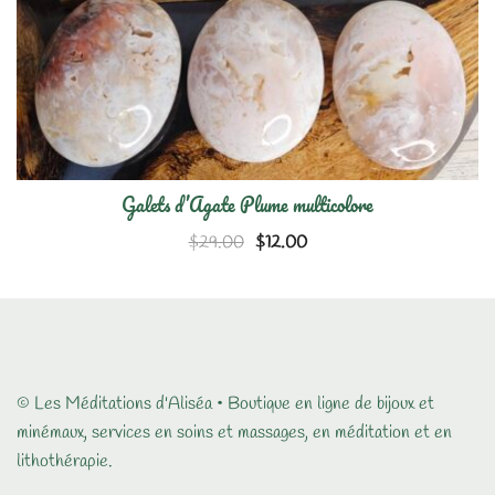
Galets d’Agate Plume multicolore
Le
Le
$
29.00
$
12.00
prix
prix
initial
actuel
était :
est :
$29.00.
$12.00.
© Les Méditations d'Aliséa • Boutique en ligne de bijoux et
minémaux, services en soins et massages, en méditation et en
lithothérapie.