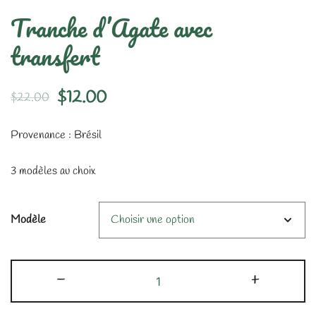
Tranche d’Agate avec
transfert
Le
Le
$
12.00
$
22.00
prix
prix
Provenance : Brésil
initial
actuel
3 modèles au choix
était :
est :
$22.00.
$12.00.
Modèle
quantité
-
+
de
Tranche