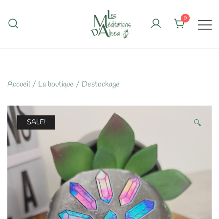
Skip
to
0
content
Accueil
/
La boutique
/
Destockage
SALE!
🔍