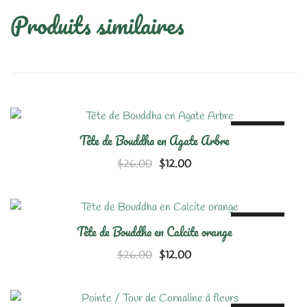
Produits similaires
SALE!
Tête de Bouddha en Agate Arbre
Le
Le
$
26.00
$
12.00
prix
prix
initial
actuel
était :
est :
SALE!
Tête de Bouddha en Calcite orange
$26.00.
$12.00.
Le
Le
$
26.00
$
12.00
prix
prix
initial
actuel