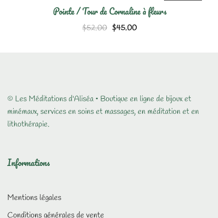
était :
est :
SALE!
Pointe / Tour de Cornaline à fleurs
$26.00.
$12.00.
Le
Le
$
52.00
$
45.00
prix
prix
initial
actuel
était :
est :
$52.00.
$45.00.
© Les Méditations d'Aliséa • Boutique en ligne de bijoux et
minémaux, services en soins et massages, en méditation et en
lithothérapie.
Informations
Mentions légales
Conditions générales de vente