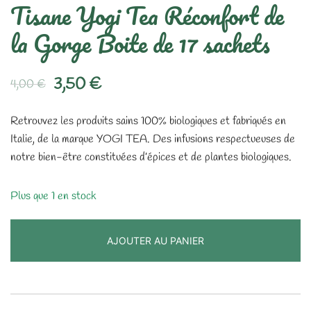
Tisane Yogi Tea Réconfort de
la Gorge Boite de 17 sachets
Le
Le
3,50
€
4,00
€
prix
prix
Retrouvez les produits sains 100% biologiques et fabriqués en
initial
actuel
Italie, de la marque YOGI TEA. Des infusions respectueuses de
notre bien-être constituées d’épices et de plantes biologiques.
était :
est :
4,00 €.
3,50 €.
Plus que 1 en stock
AJOUTER AU PANIER