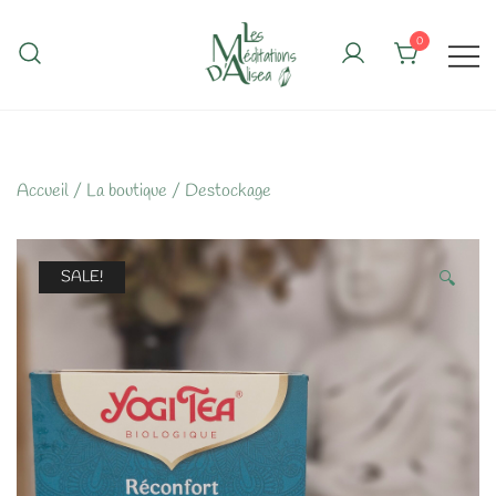
Skip
to
0
content
Accueil
/
La boutique
/
Destockage
SALE!
🔍