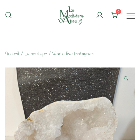
Skip
to
0
content
Accueil
/
La boutique
/
Vente live Instagram
🔍