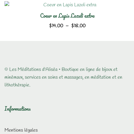
Coeur en Lapis Lazuli extra
Plage
$
14.00
–
$
18.00
de
prix :
$14.00
à
$18.00
© Les Méditations d'Aliséa • Boutique en ligne de bijoux et
minémaux, services en soins et massages, en méditation et en
lithothérapie.
Informations
Mentions légales