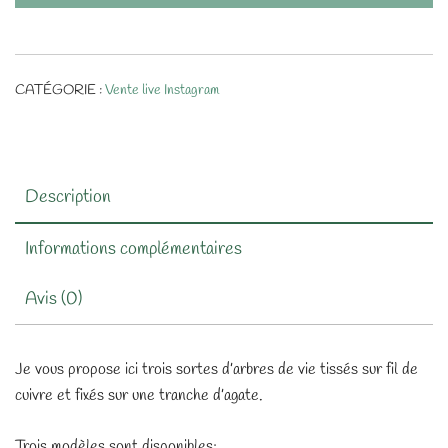
tissé
en
cuivre
et
CATÉGORIE :
Vente live Instagram
minéraux
sur
Agate
Description
Informations complémentaires
Avis (0)
Je vous propose ici trois sortes d’arbres de vie tissés sur fil de
cuivre et fixés sur une tranche d’agate.
Trois modèles sont disponibles: