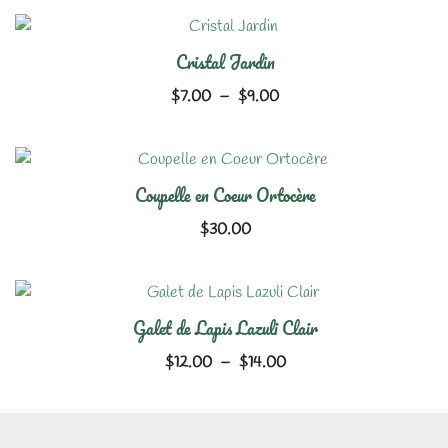
Cristal Jardin
Plage
$
7.00
–
$
9.00
de
prix :
$7.00
Coupelle en Coeur Ortocère
à
$9.00
$
30.00
Galet de Lapis Lazuli Clair
Plage
$
12.00
–
$
14.00
de
prix :
$12.00