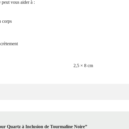
 peut vous aider à :
u corps
oncrètement
2,5 × 8 cm
“Tour Quartz à Inclusion de Tourmaline Noire”