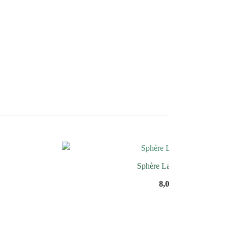
Sphère Lapis Lazuli
8,00
€