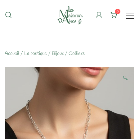
Skip
to
0
content
Accueil
/
La boutique
/
Bijoux
/
Colliers
🔍