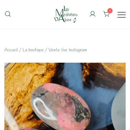
Skip
to
0
content
Accueil
/
La boutique
/
Vente live Instagram
🔍