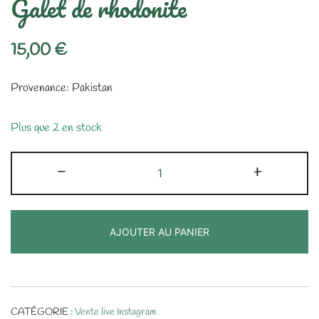
Galet de rhodonite
15,00
€
Provenance: Pakistan
Plus que 2 en stock
quantité
-
+
de
Galet
de
AJOUTER AU PANIER
rhodonite
CATÉGORIE :
Vente live Instagram