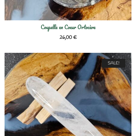
Coupelle en Coeur Ortocère
26,00
€
SALE!