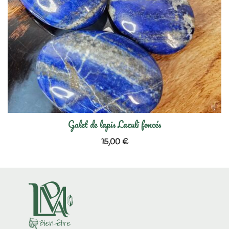
Galet de lapis Lazuli foncés
15,00
€