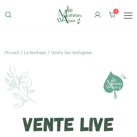
Skip
to
0
content
Accueil
/
La boutique
/
Vente live Instagram
🔍