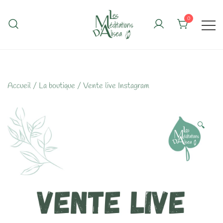
Skip
to
0
content
Accueil
/
La boutique
/
Vente live Instagram
🔍