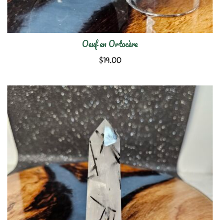
Oeuf en Ortocère
$
19.00