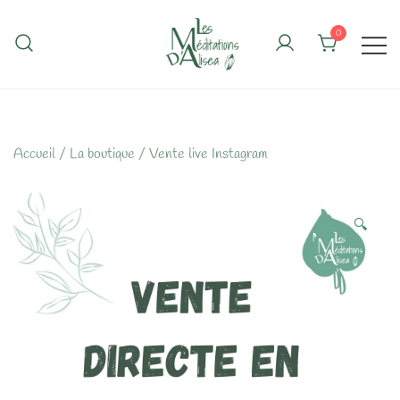
Skip
to
0
content
Accueil
/
La boutique
/
Vente live Instagram
🔍